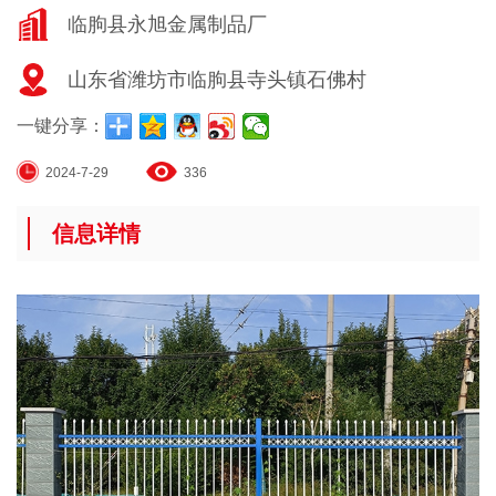
临朐县永旭金属制品厂
山东省潍坊市临朐县寺头镇石佛村
一键分享：
2024-7-29
336
信息详情