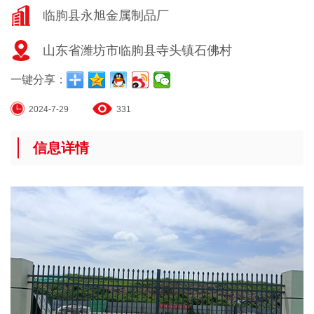
临朐县永旭金属制品厂
山东省潍坊市临朐县寺头镇石佛村
一键分享：
2024-7-29
331
信息详情