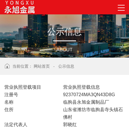
公
示
信
息
ABOUT
当前位置：
网站首页
-
公示信息
营业执照登载项目
营业执照登载信息
注册号
92370724MA3QN43D8G
名称
临朐县永旭金属制品厂
住所
山东省潍坊市临朐县寺头镇石
佛村
法定代表人
郭晓红