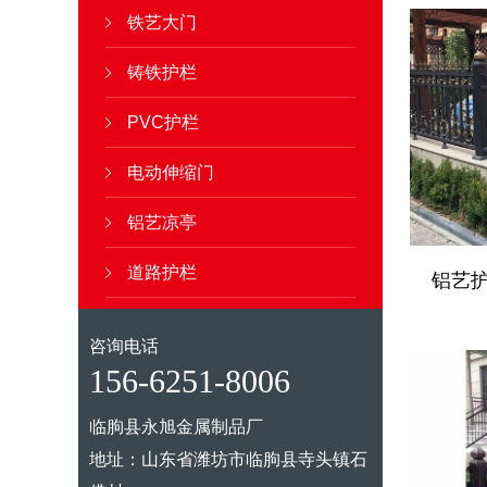
铁艺大门
铸铁护栏
PVC护栏
电动伸缩门
铝艺凉亭
道路护栏
铝艺护栏
咨询电话
156-6251-8006
临朐县永旭金属制品厂
地址：山东省潍坊市临朐县寺头镇石