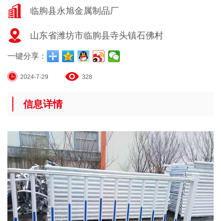
临朐县永旭金属制品厂
山东省潍坊市临朐县寺头镇石佛村
一键分享：
2024-7-29
328
信息详情