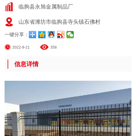
临朐县永旭金属制品厂
山东省潍坊市临朐县寺头镇石佛村
一键分享：
2022-9-21
358
信息详情