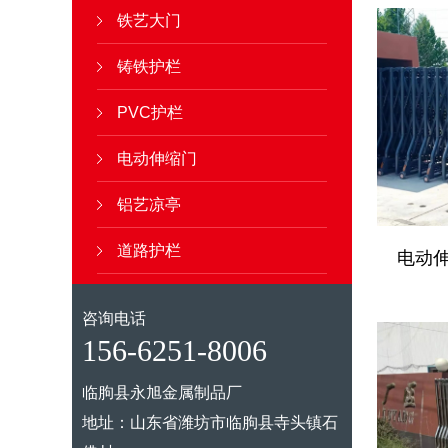
铁艺大门
铸铁护栏
PVC护栏
电动伸缩门
铝艺凉亭
道路护栏
电动伸
咨询电话
156-6251-8006
临朐县永旭金属制品厂
地址：山东省潍坊市临朐县寺头镇石