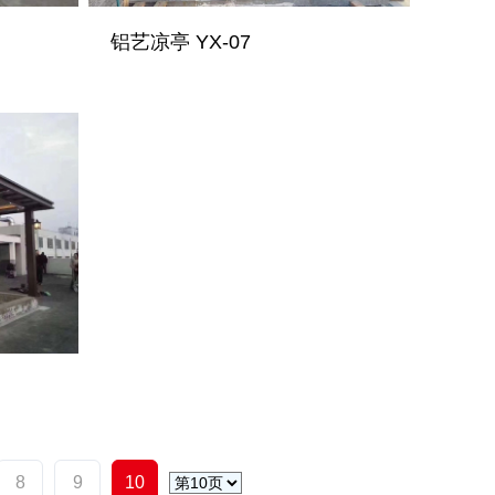
铝艺凉亭 YX-07
8
9
10